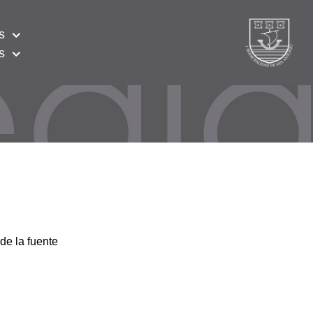
s
s
de la fuente