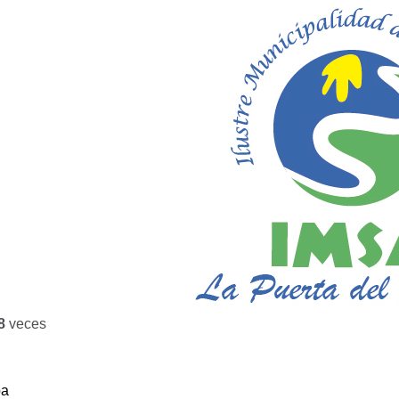
8
veces
ba