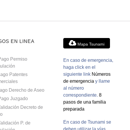
GOS EN LINEA
Mapa Tsunami
Pago Permiso
En caso de emergencia,
culación
haga click en el
siguiente link
Números
ago Patentes
de emergencia
y llame
erciales
al número
ago Derecho de Aseo
correspondiente.
8
Pago Juzgado
pasos de una familia
alidación Decreto de
preparada
o
En caso de Tsunami se
alidación P. de
deben utilizar la vías
culación