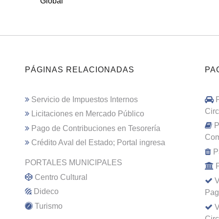
Global
PÁGINAS RELACIONADAS
PA
Servicio de Impuestos Internos
Cir
Licitaciones en Mercado Público
P
Pago de Contribuciones en Tesorería
Com
Crédito Aval del Estado; Portal ingresa
P
PORTALES MUNICIPALES
Centro Cultural
V
Dideco
Pag
Turismo
V
Cir