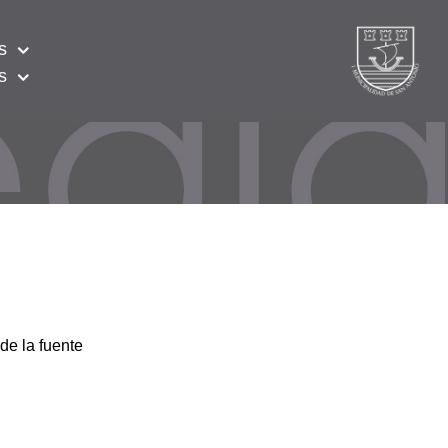
s
s
de la fuente