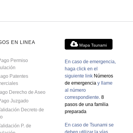
GOS EN LINEA
Mapa Tsunami
Pago Permiso
En caso de emergencia,
culación
haga click en el
siguiente link
Números
ago Patentes
de emergencia
y llame
erciales
al número
ago Derecho de Aseo
correspondiente.
8
Pago Juzgado
pasos de una familia
alidación Decreto de
preparada
o
En caso de Tsunami se
alidación P. de
deben utilizar la vías
culación