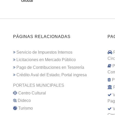
Global
PÁGINAS RELACIONADAS
PA
Servicio de Impuestos Internos
Cir
Licitaciones en Mercado Público
P
Pago de Contribuciones en Tesorería
Com
Crédito Aval del Estado; Portal ingresa
P
PORTALES MUNICIPALES
Centro Cultural
V
Dideco
Pag
Turismo
V
Cir