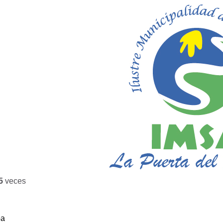
5
veces
ba