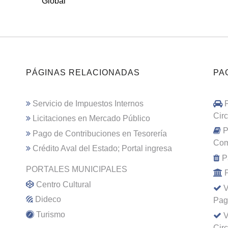
Global
PÁGINAS RELACIONADAS
PA
Servicio de Impuestos Internos
Cir
Licitaciones en Mercado Público
P
Pago de Contribuciones en Tesorería
Com
Crédito Aval del Estado; Portal ingresa
P
PORTALES MUNICIPALES
Centro Cultural
V
Dideco
Pag
Turismo
V
Cir