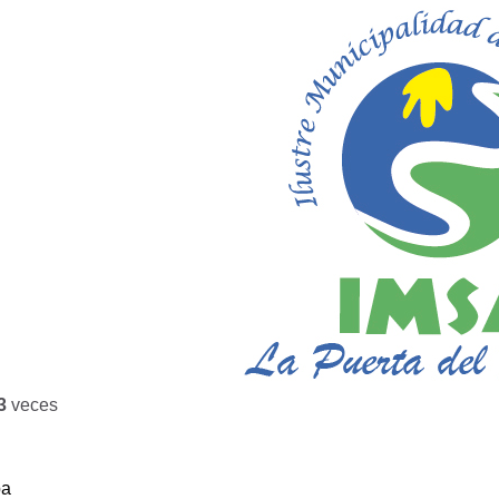
3
veces
ba