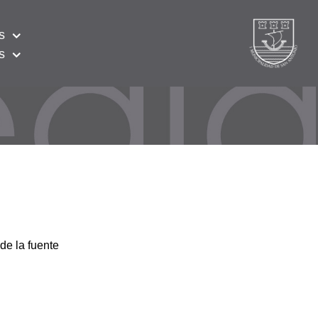
s
s
de la fuente