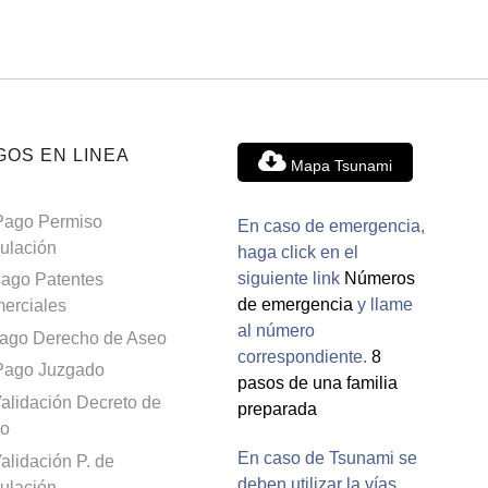
GOS EN LINEA
Mapa Tsunami
Pago Permiso
En caso de emergencia,
culación
haga click en el
siguiente link
Números
ago Patentes
de emergencia
y llame
erciales
al número
ago Derecho de Aseo
correspondiente.
8
Pago Juzgado
pasos de una familia
alidación Decreto de
preparada
o
En caso de Tsunami se
alidación P. de
deben utilizar la vías
culación