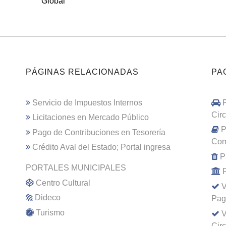
Global
PÁGINAS RELACIONADAS
PA
Servicio de Impuestos Internos
Cir
Licitaciones en Mercado Público
P
Pago de Contribuciones en Tesorería
Com
Crédito Aval del Estado; Portal ingresa
P
PORTALES MUNICIPALES
Centro Cultural
V
Dideco
Pag
Turismo
V
Cir