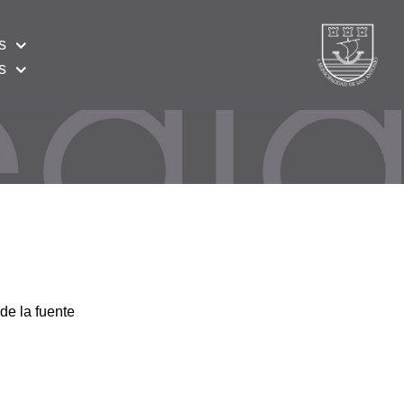
s
s
de la fuente