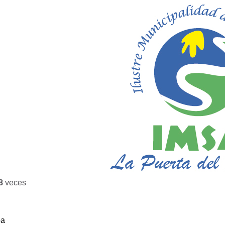
8
veces
ba