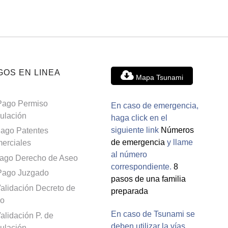
GOS EN LINEA
Mapa Tsunami
Pago Permiso
En caso de emergencia,
culación
haga click en el
siguiente link
Números
ago Patentes
de emergencia
y llame
erciales
al número
ago Derecho de Aseo
correspondiente.
8
Pago Juzgado
pasos de una familia
alidación Decreto de
preparada
o
En caso de Tsunami se
alidación P. de
deben utilizar la vías
culación