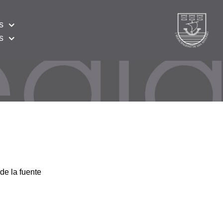
s
s
de la fuente