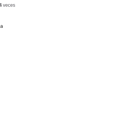
4
veces
ba