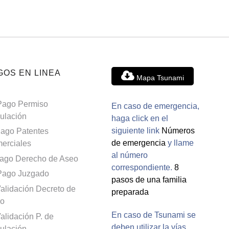
GOS EN LINEA
Mapa Tsunami
Pago Permiso
En caso de emergencia,
culación
haga click en el
siguiente link
Números
ago Patentes
de emergencia
y llame
erciales
al número
ago Derecho de Aseo
correspondiente.
8
Pago Juzgado
pasos de una familia
alidación Decreto de
preparada
o
En caso de Tsunami se
alidación P. de
deben utilizar la vías
culación