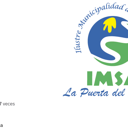
7
veces
ba