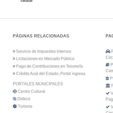
Global
PÁGINAS RELACIONADAS
PA
Servicio de Impuestos Internos
Cir
Licitaciones en Mercado Público
P
Pago de Contribuciones en Tesorería
Com
Crédito Aval del Estado; Portal ingresa
P
PORTALES MUNICIPALES
Centro Cultural
V
Dideco
Pag
Turismo
V
Cir