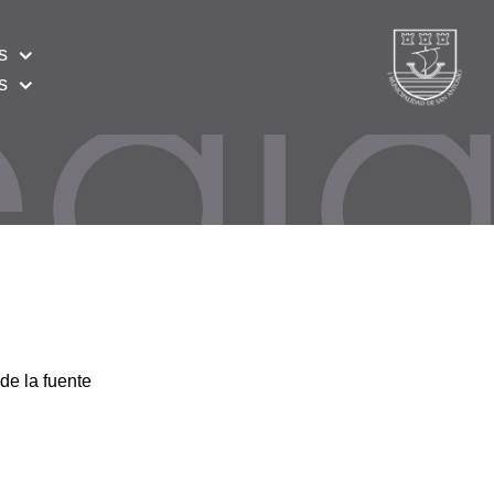
s
s
de la fuente