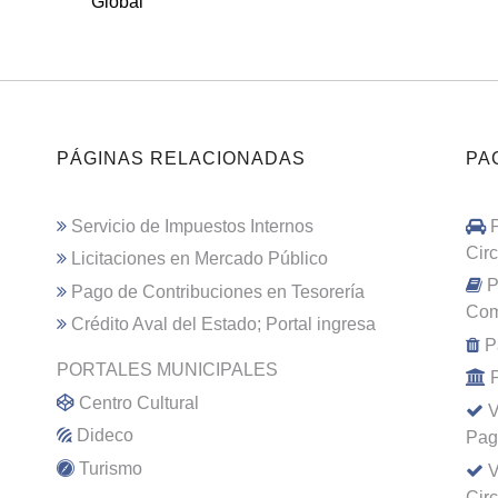
Global
PÁGINAS RELACIONADAS
PA
Servicio de Impuestos Internos
Cir
Licitaciones en Mercado Público
P
Pago de Contribuciones en Tesorería
Com
Crédito Aval del Estado; Portal ingresa
P
PORTALES MUNICIPALES
Centro Cultural
V
Dideco
Pag
Turismo
V
Cir