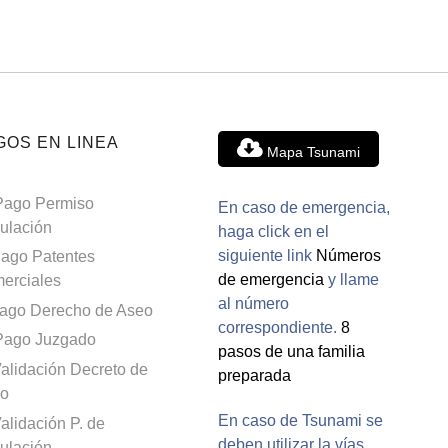
GOS EN LINEA
Mapa Tsunami
Pago Permiso
En caso de emergencia,
culación
haga click en el
siguiente link
Números
ago Patentes
de emergencia
y llame
erciales
al número
ago Derecho de Aseo
correspondiente.
8
Pago Juzgado
pasos de una familia
alidación Decreto de
preparada
o
En caso de Tsunami se
alidación P. de
deben utilizar la vías
culación