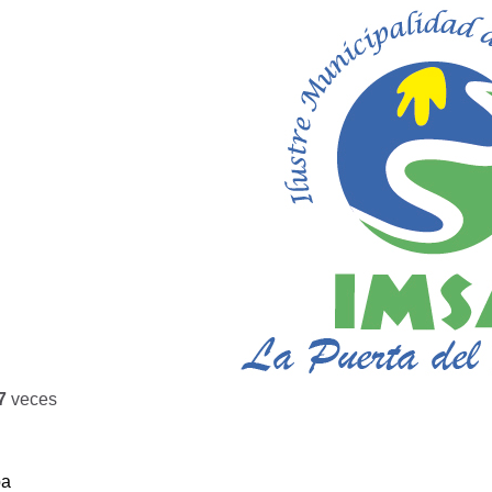
7
veces
ba