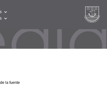
s
s
de la fuente