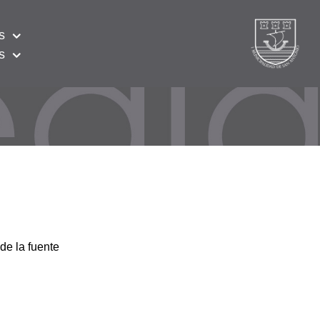
s
s
de la fuente