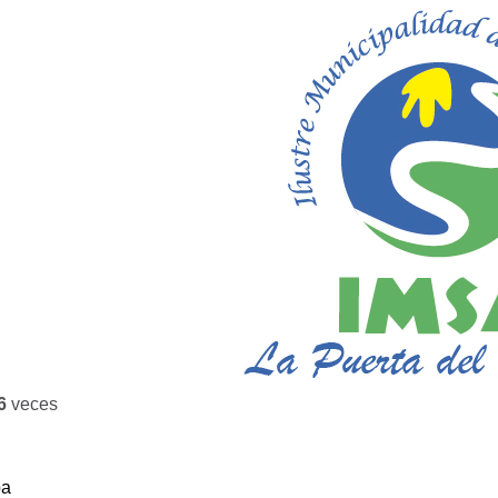
6
veces
ba