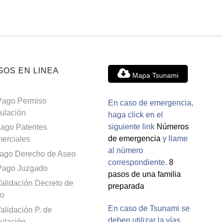
GOS EN LINEA
Mapa Tsunami
Pago Permiso
En caso de emergencia,
culación
haga click en el
siguiente link
Números
ago Patentes
de emergencia
y llame
erciales
al número
ago Derecho de Aseo
correspondiente.
8
Pago Juzgado
pasos de una familia
alidación Decreto de
preparada
o
En caso de Tsunami se
alidación P. de
deben utilizar la vías
culación