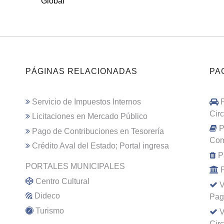
Global
PÁGINAS RELACIONADAS
PA
Servicio de Impuestos Internos
Cir
Licitaciones en Mercado Público
P
Pago de Contribuciones en Tesorería
Com
Crédito Aval del Estado; Portal ingresa
P
PORTALES MUNICIPALES
Centro Cultural
V
Dideco
Pag
Turismo
V
Cir