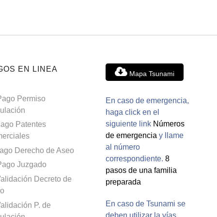
GOS EN LINEA
Mapa Tsunami
Pago Permiso
En caso de emergencia,
culación
haga click en el
siguiente link
Números
ago Patentes
de emergencia
y llame
erciales
al número
ago Derecho de Aseo
correspondiente.
8
Pago Juzgado
pasos de una familia
alidación Decreto de
preparada
o
En caso de Tsunami se
alidación P. de
deben utilizar la vías
culación