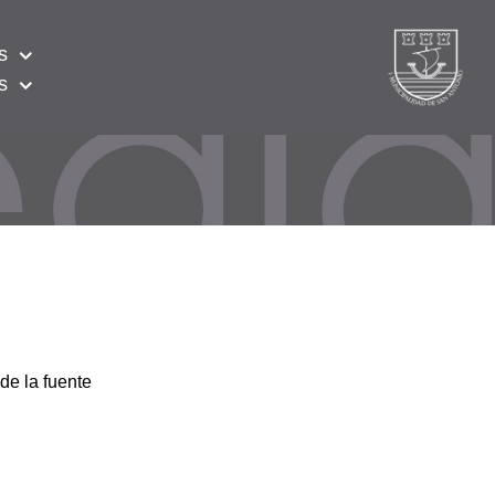
s
s
de la fuente