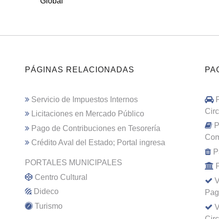
Global
PÁGINAS RELACIONADAS
PA
Servicio de Impuestos Internos
Cir
Licitaciones en Mercado Público
P
Pago de Contribuciones en Tesorería
Com
Crédito Aval del Estado; Portal ingresa
P
PORTALES MUNICIPALES
Centro Cultural
V
Dideco
Pag
Turismo
V
Cir