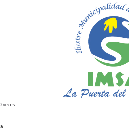
0
veces
ba