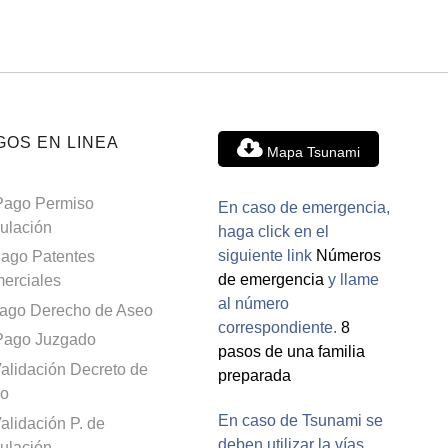
GOS EN LINEA
Mapa Tsunami
Pago Permiso
En caso de emergencia,
culación
haga click en el
siguiente link
Números
ago Patentes
de emergencia
y llame
erciales
al número
ago Derecho de Aseo
correspondiente.
8
Pago Juzgado
pasos de una familia
alidación Decreto de
preparada
o
En caso de Tsunami se
alidación P. de
deben utilizar la vías
culación