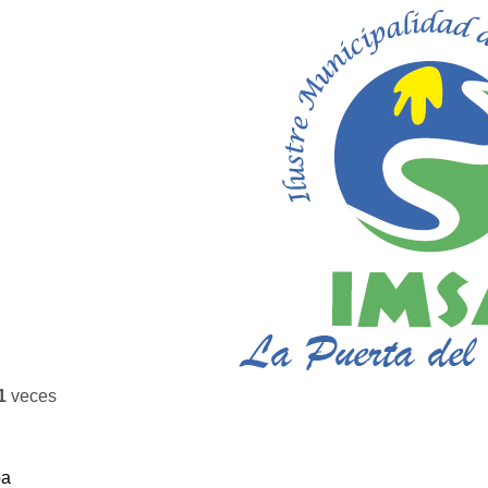
1
veces
ba