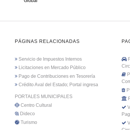
Global
PÁGINAS RELACIONADAS
PA
Servicio de Impuestos Internos
Cir
Licitaciones en Mercado Público
P
Pago de Contribuciones en Tesorería
Com
Crédito Aval del Estado; Portal ingresa
P
PORTALES MUNICIPALES
Centro Cultural
V
Dideco
Pag
Turismo
V
Cir