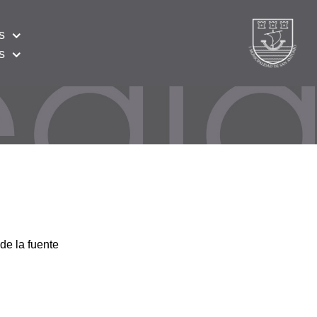
s
s
de la fuente