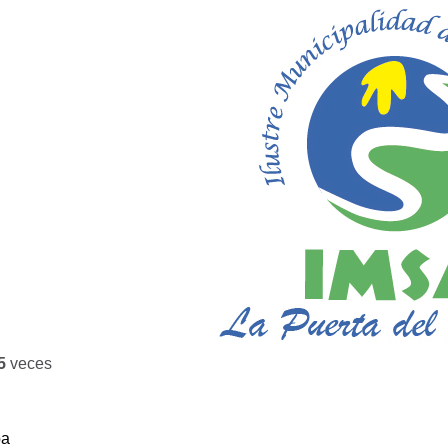
5
veces
ba