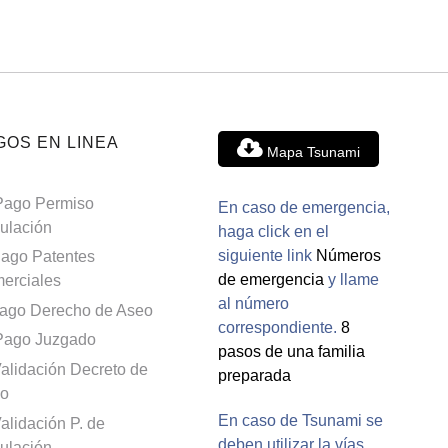
GOS EN LINEA
Mapa Tsunami
Pago Permiso
En caso de emergencia,
culación
haga click en el
siguiente link
Números
ago Patentes
de emergencia
y llame
erciales
al número
ago Derecho de Aseo
correspondiente.
8
Pago Juzgado
pasos de una familia
alidación Decreto de
preparada
o
En caso de Tsunami se
alidación P. de
deben utilizar la vías
culación