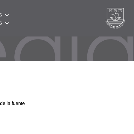
s
s
de la fuente