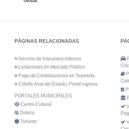
Global
PÁGINAS RELACIONADAS
PA
Servicio de Impuestos Internos
Cir
Licitaciones en Mercado Público
P
Pago de Contribuciones en Tesorería
Com
Crédito Aval del Estado; Portal ingresa
P
PORTALES MUNICIPALES
Centro Cultural
V
Dideco
Pag
Turismo
V
Cir