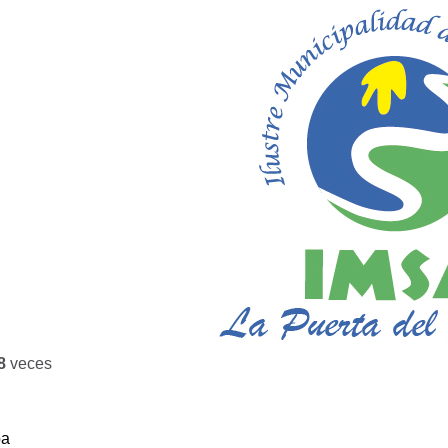
8
veces
ba