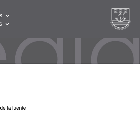
s
s
de la fuente