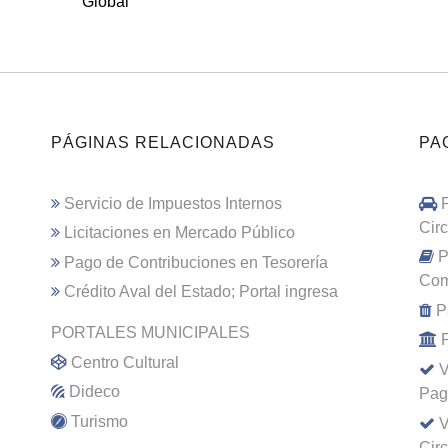
Global
PÁGINAS RELACIONADAS
PA
Servicio de Impuestos Internos
Cir
Licitaciones en Mercado Público
P
Pago de Contribuciones en Tesorería
Com
Crédito Aval del Estado; Portal ingresa
P
PORTALES MUNICIPALES
Centro Cultural
V
Dideco
Pag
Turismo
V
Cir