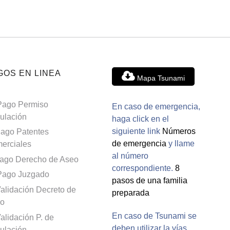
GOS EN LINEA
Mapa Tsunami
Pago Permiso
En caso de emergencia,
culación
haga click en el
siguiente link
Números
ago Patentes
de emergencia
y llame
erciales
al número
ago Derecho de Aseo
correspondiente.
8
Pago Juzgado
pasos de una familia
alidación Decreto de
preparada
o
En caso de Tsunami se
alidación P. de
deben utilizar la vías
culación