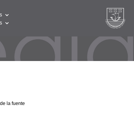
s
s
de la fuente