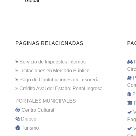
Global
PÁGINAS RELACIONADAS
PA
Servicio de Impuestos Internos
Cir
Licitaciones en Mercado Público
P
Pago de Contribuciones en Tesorería
Com
Crédito Aval del Estado; Portal ingresa
P
PORTALES MUNICIPALES
Centro Cultural
V
Dideco
Pag
Turismo
V
Cir