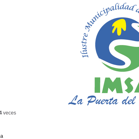
4
veces
ba