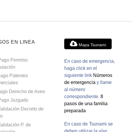
GOS EN LINEA
Mapa Tsunami
Pago Permiso
En caso de emergencia,
culación
haga click en el
siguiente link
Números
ago Patentes
de emergencia
y llame
erciales
al número
ago Derecho de Aseo
correspondiente.
8
Pago Juzgado
pasos de una familia
alidación Decreto de
preparada
o
En caso de Tsunami se
alidación P. de
deben utilizar la vías
culación