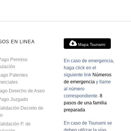
GOS EN LINEA
Mapa Tsunami
Pago Permiso
En caso de emergencia,
culación
haga click en el
siguiente link
Números
ago Patentes
de emergencia
y llame
erciales
al número
ago Derecho de Aseo
correspondiente.
8
Pago Juzgado
pasos de una familia
alidación Decreto de
preparada
o
En caso de Tsunami se
alidación P. de
deben utilizar la vías
culación