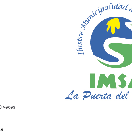
0
veces
ba