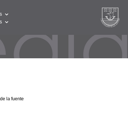
s
s
de la fuente