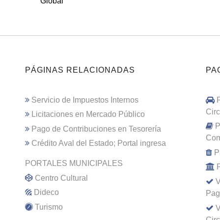
Global
PÁGINAS RELACIONADAS
PA
Servicio de Impuestos Internos
Cir
Licitaciones en Mercado Público
P
Pago de Contribuciones en Tesorería
Com
Crédito Aval del Estado; Portal ingresa
P
PORTALES MUNICIPALES
Centro Cultural
V
Dideco
Pag
Turismo
V
Cir