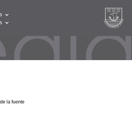
s
s
de la fuente