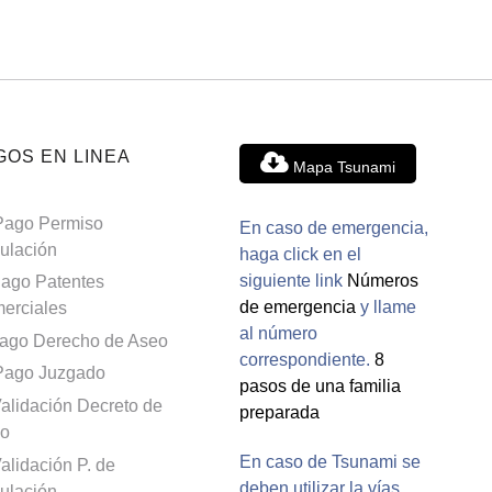
GOS EN LINEA
Mapa Tsunami
Pago Permiso
En caso de emergencia,
culación
haga click en el
siguiente link
Números
ago Patentes
de emergencia
y llame
erciales
al número
ago Derecho de Aseo
correspondiente.
8
Pago Juzgado
pasos de una familia
alidación Decreto de
preparada
o
En caso de Tsunami se
alidación P. de
deben utilizar la vías
culación