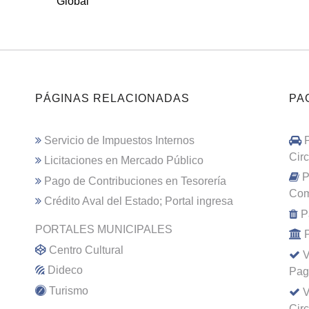
Global
PÁGINAS RELACIONADAS
PA
Servicio de Impuestos Internos
Cir
Licitaciones en Mercado Público
P
Pago de Contribuciones en Tesorería
Com
Crédito Aval del Estado; Portal ingresa
P
PORTALES MUNICIPALES
Centro Cultural
V
Dideco
Pag
Turismo
V
Cir