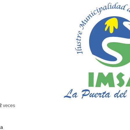
2
veces
ba