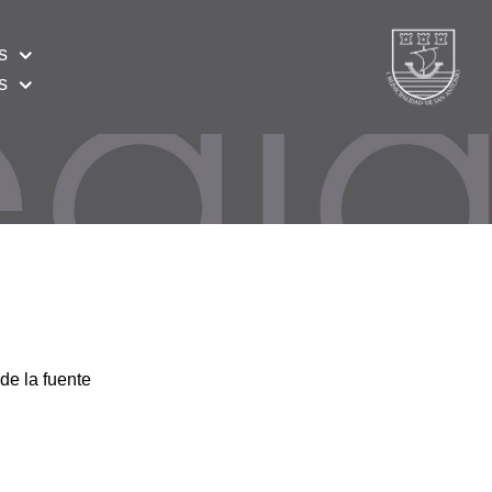
s
s
de la fuente