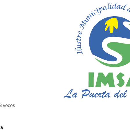
8
veces
ba