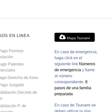
GOS EN LINEA
Mapa Tsunami
Pago Permiso
En caso de emergencia,
culación
haga click en el
siguiente link
Números
ago Patentes
de emergencia
y llame
erciales
al número
ago Derecho de Aseo
correspondiente.
8
Pago Juzgado
pasos de una familia
alidación Decreto de
preparada
o
En caso de Tsunami se
alidación P. de
deben utilizar la vías
culación