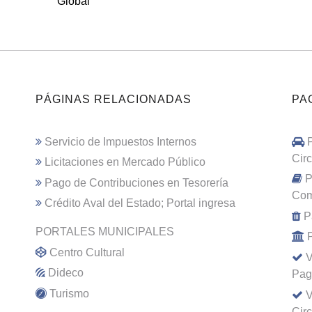
Global
PÁGINAS RELACIONADAS
PA
Servicio de Impuestos Internos
Cir
Licitaciones en Mercado Público
P
Pago de Contribuciones en Tesorería
Com
Crédito Aval del Estado; Portal ingresa
P
PORTALES MUNICIPALES
Centro Cultural
V
Dideco
Pag
Turismo
V
Cir