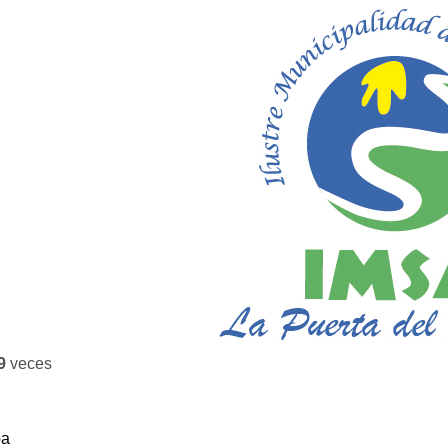
9
veces
ba