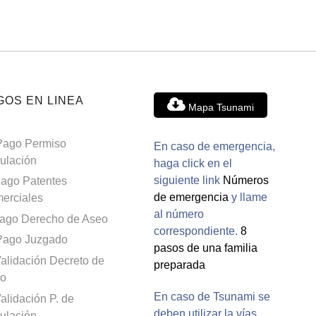
GOS EN LINEA
Mapa Tsunami
Pago Permiso
En caso de emergencia,
culación
haga click en el
siguiente link
Números
ago Patentes
de emergencia
y llame
erciales
al número
ago Derecho de Aseo
correspondiente.
8
Pago Juzgado
pasos de una familia
alidación Decreto de
preparada
o
En caso de Tsunami se
alidación P. de
deben utilizar la vías
culación