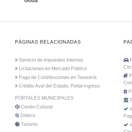
Global
PÁGINAS RELACIONADAS
PA
Servicio de Impuestos Internos
Cir
Licitaciones en Mercado Público
P
Pago de Contribuciones en Tesorería
Com
Crédito Aval del Estado; Portal ingresa
P
PORTALES MUNICIPALES
Centro Cultural
V
Dideco
Pag
Turismo
V
Cir