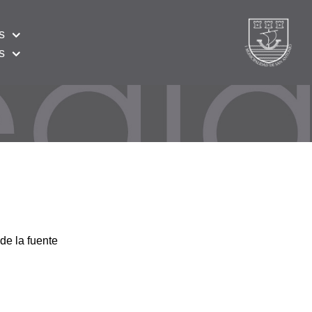
s
s
de la fuente