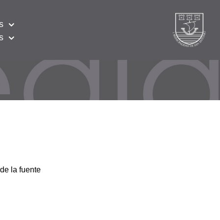
s
s
de la fuente