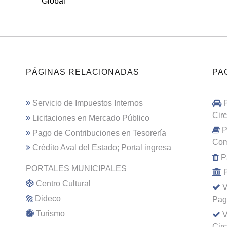
Global
PÁGINAS RELACIONADAS
PA
Servicio de Impuestos Internos
Cir
Licitaciones en Mercado Público
P
Pago de Contribuciones en Tesorería
Com
Crédito Aval del Estado; Portal ingresa
P
PORTALES MUNICIPALES
Centro Cultural
V
Dideco
Pag
Turismo
V
Cir