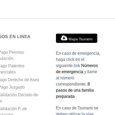
GOS EN LINEA
Mapa Tsunami
Pago Permiso
En caso de emergencia,
culación
haga click en el
siguiente link
Números
ago Patentes
de emergencia
y llame
erciales
al número
ago Derecho de Aseo
correspondiente.
8
Pago Juzgado
pasos de una familia
alidación Decreto de
preparada
o
En caso de Tsunami se
alidación P. de
deben utilizar la vías
culación