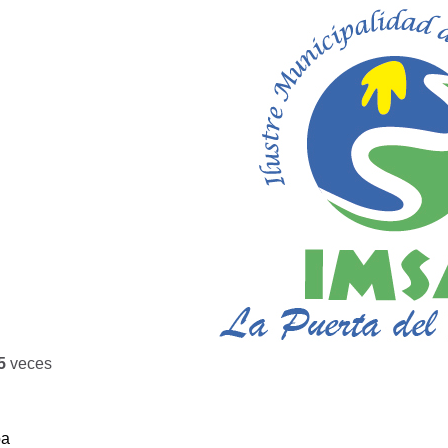
5
veces
ba