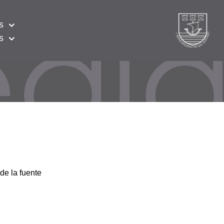
s
s
de la fuente