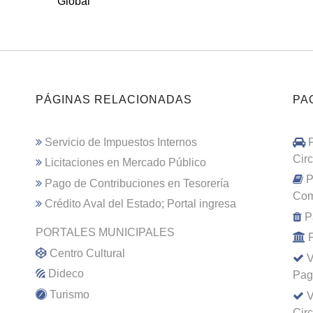
Global
PÁGINAS RELACIONADAS
PA
Servicio de Impuestos Internos
Cir
Licitaciones en Mercado Público
P
Pago de Contribuciones en Tesorería
Com
Crédito Aval del Estado; Portal ingresa
P
PORTALES MUNICIPALES
Centro Cultural
V
Dideco
Pag
Turismo
V
Cir