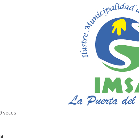
9
veces
ba