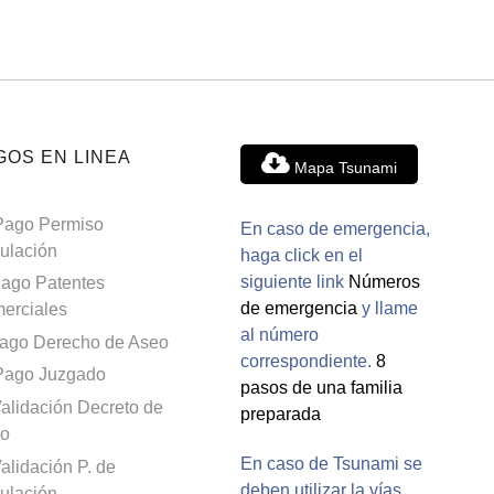
GOS EN LINEA
Mapa Tsunami
Pago Permiso
En caso de emergencia,
culación
haga click en el
siguiente link
Números
ago Patentes
de emergencia
y llame
erciales
al número
ago Derecho de Aseo
correspondiente.
8
Pago Juzgado
pasos de una familia
alidación Decreto de
preparada
o
En caso de Tsunami se
alidación P. de
deben utilizar la vías
culación