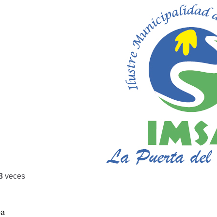
3
veces
ba