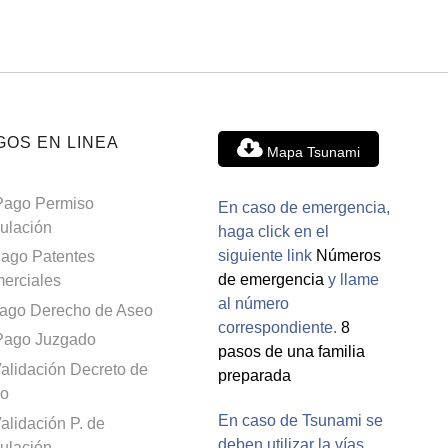
GOS EN LINEA
Mapa Tsunami
Pago Permiso
En caso de emergencia,
culación
haga click en el
siguiente link
Números
ago Patentes
de emergencia
y llame
erciales
al número
ago Derecho de Aseo
correspondiente.
8
Pago Juzgado
pasos de una familia
alidación Decreto de
preparada
o
En caso de Tsunami se
alidación P. de
deben utilizar la vías
culación