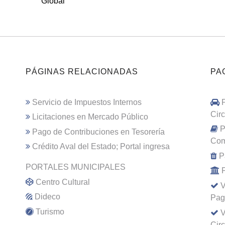
Global
PÁGINAS RELACIONADAS
PA
Servicio de Impuestos Internos
Cir
Licitaciones en Mercado Público
P
Pago de Contribuciones en Tesorería
Com
Crédito Aval del Estado; Portal ingresa
P
PORTALES MUNICIPALES
Centro Cultural
V
Dideco
Pag
Turismo
V
Cir