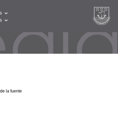
s
s
de la fuente