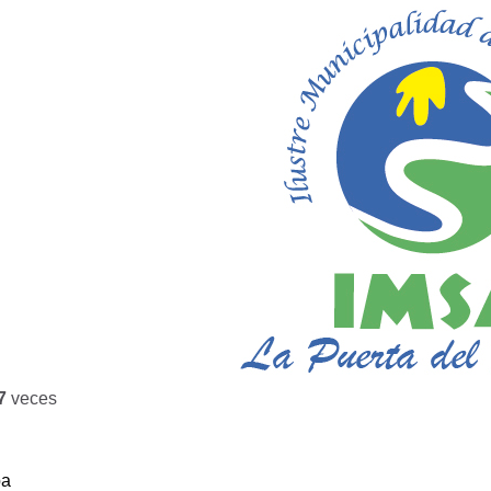
7
veces
ba