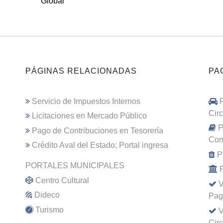
Global
PÁGINAS RELACIONADAS
PA
Servicio de Impuestos Internos
Cir
Licitaciones en Mercado Público
P
Pago de Contribuciones en Tesorería
Com
Crédito Aval del Estado; Portal ingresa
P
PORTALES MUNICIPALES
Centro Cultural
V
Dideco
Pag
Turismo
V
Cir