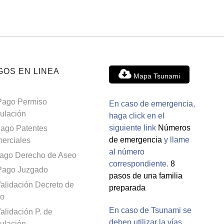
GOS EN LINEA
Mapa Tsunami
Pago Permiso
En caso de emergencia,
culación
haga click en el
siguiente link
Números
ago Patentes
de emergencia
y llame
erciales
al número
ago Derecho de Aseo
correspondiente.
8
Pago Juzgado
pasos de una familia
alidación Decreto de
preparada
o
En caso de Tsunami se
alidación P. de
deben utilizar la vías
culación