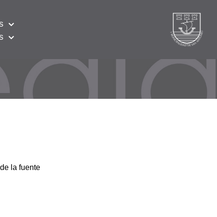
s
s
de la fuente