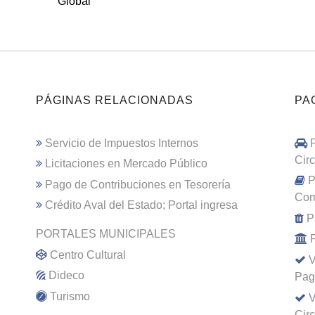
Global
PÁGINAS RELACIONADAS
PA
Servicio de Impuestos Internos
Cir
Licitaciones en Mercado Público
P
Pago de Contribuciones en Tesorería
Com
Crédito Aval del Estado; Portal ingresa
P
PORTALES MUNICIPALES
Centro Cultural
V
Dideco
Pag
Turismo
V
Cir