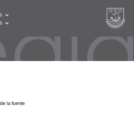
s
s
de la fuente