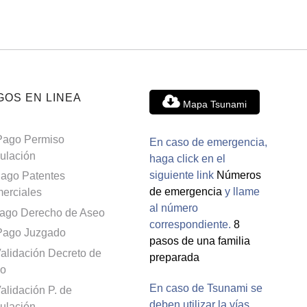
GOS EN LINEA
Mapa Tsunami
Pago Permiso
En caso de emergencia,
culación
haga click en el
siguiente link
Números
ago Patentes
de emergencia
y llame
erciales
al número
ago Derecho de Aseo
correspondiente.
8
Pago Juzgado
pasos de una familia
alidación Decreto de
preparada
o
En caso de Tsunami se
alidación P. de
deben utilizar la vías
culación