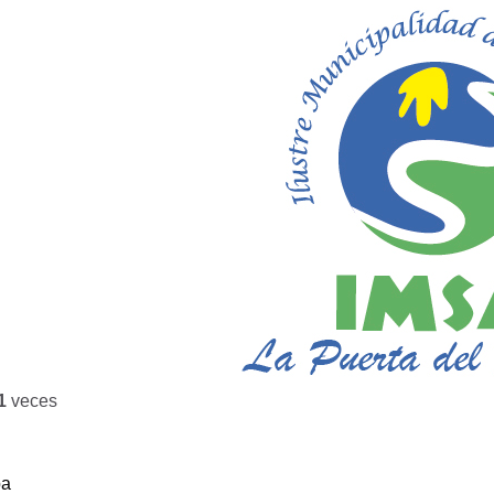
1
veces
ba