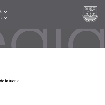
s
s
de la fuente