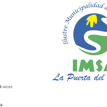
9
veces
ba