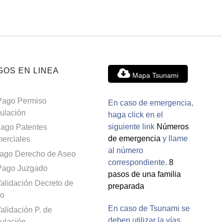
GOS EN LINEA
Mapa Tsunami
Pago Permiso
En caso de emergencia,
culación
haga click en el
siguiente link
Números
ago Patentes
de emergencia
y llame
erciales
al número
ago Derecho de Aseo
correspondiente.
8
Pago Juzgado
pasos de una familia
alidación Decreto de
preparada
o
En caso de Tsunami se
alidación P. de
deben utilizar la vías
culación