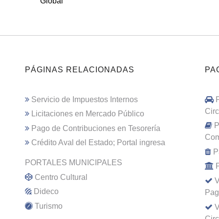
Global
PÁGINAS RELACIONADAS
PA
Servicio de Impuestos Internos
Cir
Licitaciones en Mercado Público
P
Pago de Contribuciones en Tesorería
Com
Crédito Aval del Estado; Portal ingresa
P
PORTALES MUNICIPALES
Centro Cultural
V
Dideco
Pag
Turismo
V
Cir