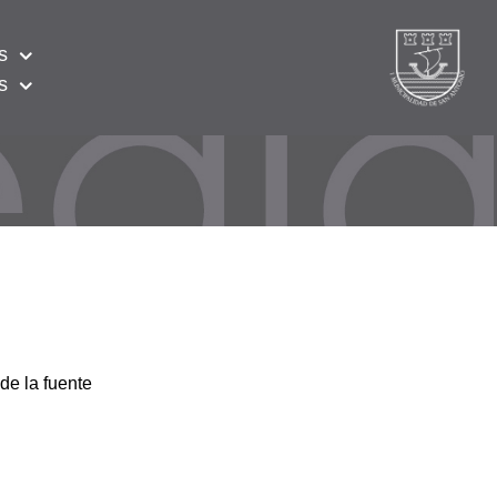
s
s
de la fuente