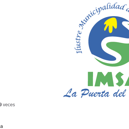
9
veces
ba