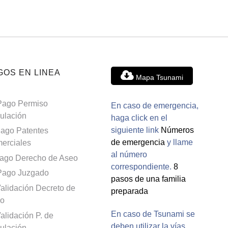
GOS EN LINEA
Mapa Tsunami
Pago Permiso
En caso de emergencia,
culación
haga click en el
siguiente link
Números
ago Patentes
de emergencia
y llame
erciales
al número
ago Derecho de Aseo
correspondiente.
8
Pago Juzgado
pasos de una familia
alidación Decreto de
preparada
o
En caso de Tsunami se
alidación P. de
deben utilizar la vías
culación