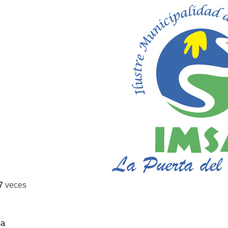
7
veces
ba