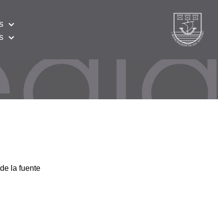
s
s
de la fuente