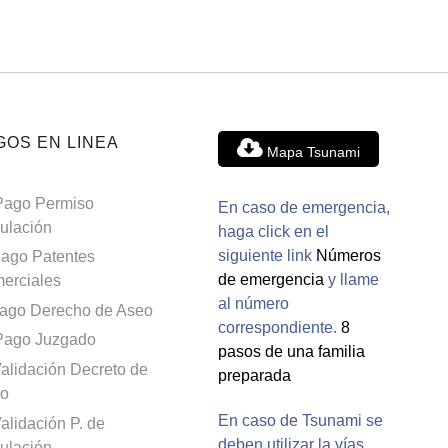
GOS EN LINEA
Mapa Tsunami
Pago Permiso
En caso de emergencia,
culación
haga click en el
siguiente link
Números
ago Patentes
de emergencia
y llame
erciales
al número
ago Derecho de Aseo
correspondiente.
8
Pago Juzgado
pasos de una familia
alidación Decreto de
preparada
o
En caso de Tsunami se
alidación P. de
deben utilizar la vías
culación