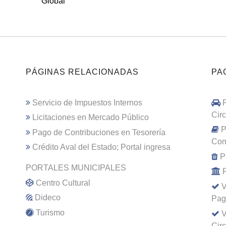
Global
PÁGINAS RELACIONADAS
PA
Servicio de Impuestos Internos
Cir
Licitaciones en Mercado Público
P
Pago de Contribuciones en Tesorería
Com
Crédito Aval del Estado; Portal ingresa
P
PORTALES MUNICIPALES
Centro Cultural
V
Dideco
Pag
Turismo
V
Cir