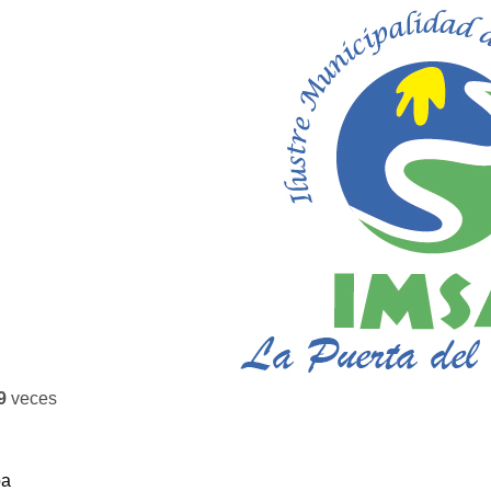
9
veces
ba