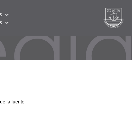
s
s
de la fuente