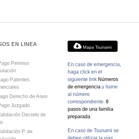
GOS EN LINEA
Mapa Tsunami
Pago Permiso
En caso de emergencia,
culación
haga click en el
siguiente link
Números
ago Patentes
de emergencia
y llame
erciales
al número
ago Derecho de Aseo
correspondiente.
8
Pago Juzgado
pasos de una familia
alidación Decreto de
preparada
o
En caso de Tsunami se
alidación P. de
deben utilizar la vías
culación