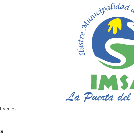
1
veces
ba