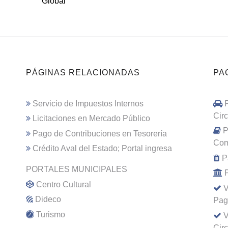
Global
PÁGINAS RELACIONADAS
PA
Servicio de Impuestos Internos
Cir
Licitaciones en Mercado Público
P
Pago de Contribuciones en Tesorería
Com
Crédito Aval del Estado; Portal ingresa
P
PORTALES MUNICIPALES
Centro Cultural
V
Dideco
Pag
Turismo
V
Cir