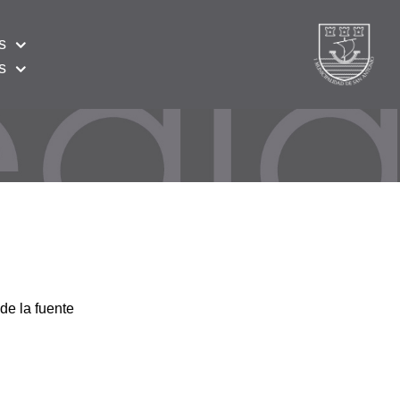
s
s
de la fuente