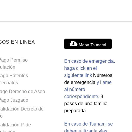
GOS EN LINEA
Mapa Tsunami
Pago Permiso
En caso de emergencia,
culación
haga click en el
siguiente link
Números
ago Patentes
de emergencia
y llame
erciales
al número
ago Derecho de Aseo
correspondiente.
8
Pago Juzgado
pasos de una familia
alidación Decreto de
preparada
o
En caso de Tsunami se
alidación P. de
deben utilizar la vías
culación