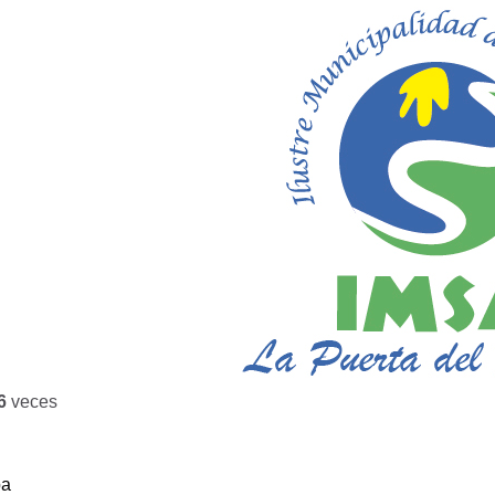
6
veces
ba