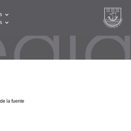
s
s
de la fuente