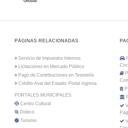
Global
PÁGINAS RELACIONADAS
PA
Servicio de Impuestos Internos
Cir
Licitaciones en Mercado Público
P
Pago de Contribuciones en Tesorería
Com
Crédito Aval del Estado; Portal ingresa
P
PORTALES MUNICIPALES
Centro Cultural
V
Dideco
Pag
Turismo
V
Cir