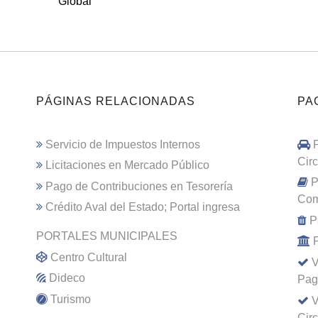
Global
PÁGINAS RELACIONADAS
PA
Servicio de Impuestos Internos
Cir
Licitaciones en Mercado Público
P
Pago de Contribuciones en Tesorería
Com
Crédito Aval del Estado; Portal ingresa
P
PORTALES MUNICIPALES
Centro Cultural
V
Dideco
Pag
Turismo
V
Cir