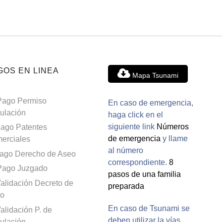
GOS EN LINEA
Mapa Tsunami
Pago Permiso
En caso de emergencia,
culación
haga click en el
siguiente link
Números
ago Patentes
de emergencia
y llame
erciales
al número
ago Derecho de Aseo
correspondiente.
8
Pago Juzgado
pasos de una familia
alidación Decreto de
preparada
o
En caso de Tsunami se
alidación P. de
deben utilizar la vías
culación