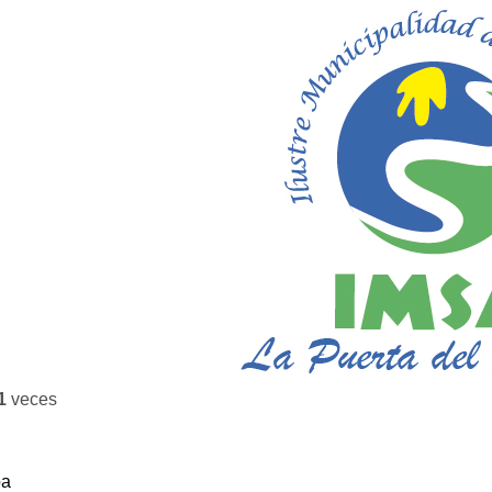
1
veces
ba