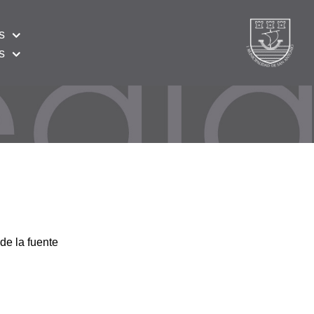
s
s
de la fuente