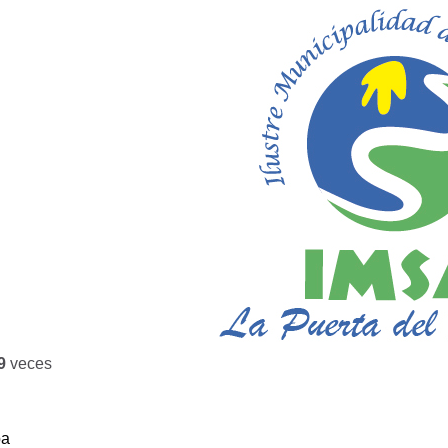
9
veces
ba