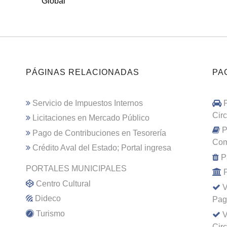
Global
PÁGINAS RELACIONADAS
PA
Servicio de Impuestos Internos
Cir
Licitaciones en Mercado Público
P
Pago de Contribuciones en Tesorería
Com
Crédito Aval del Estado; Portal ingresa
P
PORTALES MUNICIPALES
Centro Cultural
V
Dideco
Pag
Turismo
V
Cir