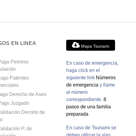
GOS EN LINEA
Mapa Tsunami
Pago Permiso
En caso de emergencia,
culación
haga click en el
siguiente link
Números
ago Patentes
de emergencia
y llame
erciales
al número
ago Derecho de Aseo
correspondiente.
8
Pago Juzgado
pasos de una familia
alidación Decreto de
preparada
o
En caso de Tsunami se
alidación P. de
deben utilizar la vías
culación