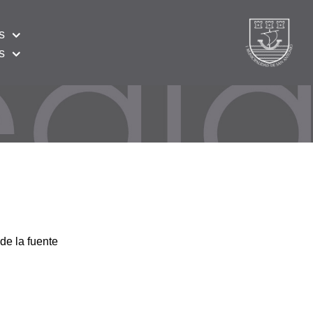
s
s
de la fuente