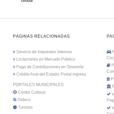
Global
PÁGINAS RELACIONADAS
PA
Servicio de Impuestos Internos
Cir
Licitaciones en Mercado Público
P
Pago de Contribuciones en Tesorería
Com
Crédito Aval del Estado; Portal ingresa
P
PORTALES MUNICIPALES
Centro Cultural
V
Dideco
Pag
Turismo
V
Cir