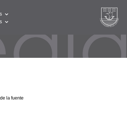
s
s
de la fuente