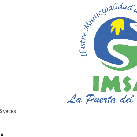
5
veces
ba