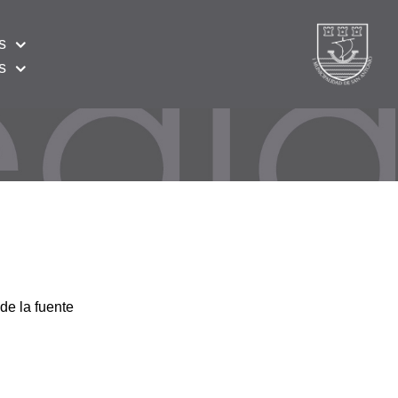
s
s
de la fuente