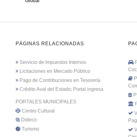
Global
PÁGINAS RELACIONADAS
PA
Servicio de Impuestos Internos
Cir
Licitaciones en Mercado Público
P
Pago de Contribuciones en Tesorería
Com
Crédito Aval del Estado; Portal ingresa
P
PORTALES MUNICIPALES
Centro Cultural
V
Dideco
Pag
Turismo
V
Cir