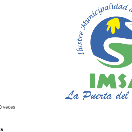
0
veces
ba