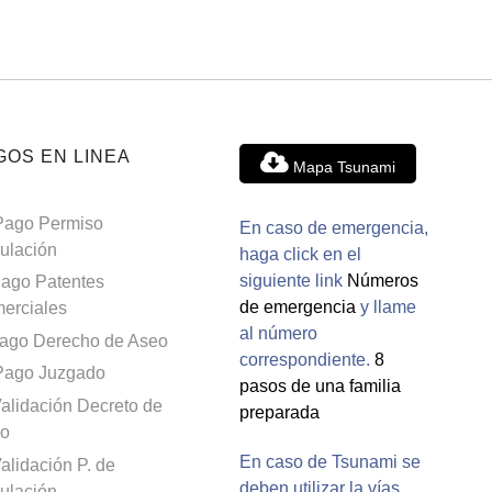
GOS EN LINEA
Mapa Tsunami
Pago Permiso
En caso de emergencia,
culación
haga click en el
siguiente link
Números
ago Patentes
de emergencia
y llame
erciales
al número
ago Derecho de Aseo
correspondiente.
8
Pago Juzgado
pasos de una familia
alidación Decreto de
preparada
o
En caso de Tsunami se
alidación P. de
deben utilizar la vías
culación