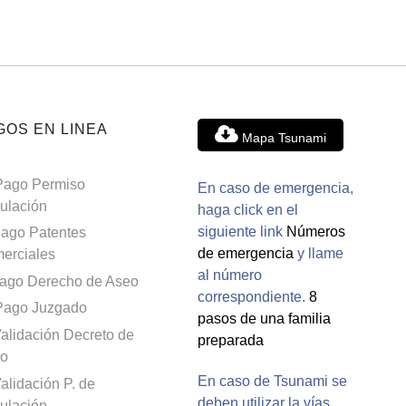
GOS EN LINEA
Mapa Tsunami
Pago Permiso
En caso de emergencia,
culación
haga click en el
siguiente link
Números
ago Patentes
de emergencia
y llame
erciales
al número
ago Derecho de Aseo
correspondiente.
8
Pago Juzgado
pasos de una familia
alidación Decreto de
preparada
o
En caso de Tsunami se
alidación P. de
deben utilizar la vías
culación