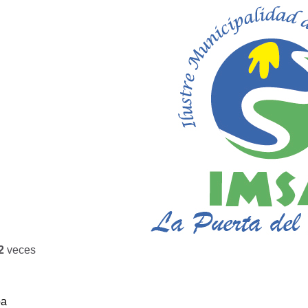
2
veces
ba