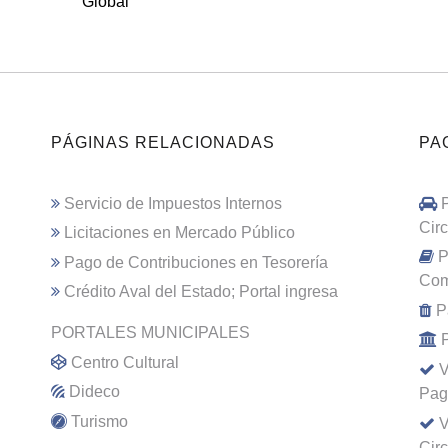
Global
PÁGINAS RELACIONADAS
PA
Servicio de Impuestos Internos
Cir
Licitaciones en Mercado Público
P
Pago de Contribuciones en Tesorería
Com
Crédito Aval del Estado; Portal ingresa
P
PORTALES MUNICIPALES
Centro Cultural
V
Dideco
Pag
Turismo
V
Cir