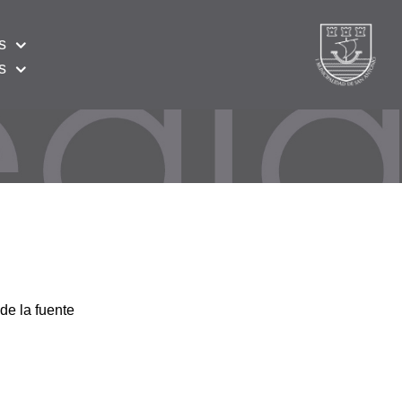
s
s
de la fuente