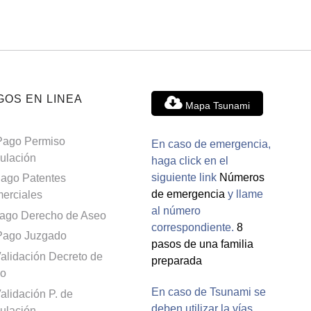
GOS EN LINEA
Mapa Tsunami
Pago Permiso
En caso de emergencia,
culación
haga click en el
siguiente link
Números
ago Patentes
de emergencia
y llame
erciales
al número
ago Derecho de Aseo
correspondiente.
8
Pago Juzgado
pasos de una familia
alidación Decreto de
preparada
o
En caso de Tsunami se
alidación P. de
deben utilizar la vías
culación