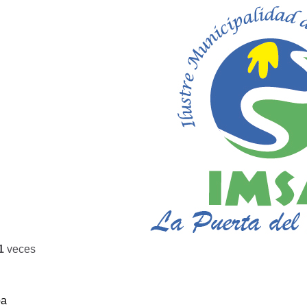
1
veces
ba