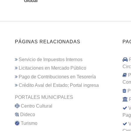
Global
PÁGINAS RELACIONADAS
PA
Servicio de Impuestos Internos
Cir
Licitaciones en Mercado Público
P
Pago de Contribuciones en Tesorería
Com
Crédito Aval del Estado; Portal ingresa
P
PORTALES MUNICIPALES
Centro Cultural
V
Dideco
Pag
Turismo
V
Cir