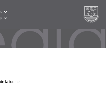
s
s
de la fuente