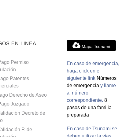
GOS EN LINEA
Mapa Tsunami
Pago Permiso
En caso de emergencia,
culación
haga click en el
siguiente link
Números
ago Patentes
de emergencia
y llame
erciales
al número
ago Derecho de Aseo
correspondiente.
8
Pago Juzgado
pasos de una familia
alidación Decreto de
preparada
o
En caso de Tsunami se
alidación P. de
deben utilizar la vías
culación