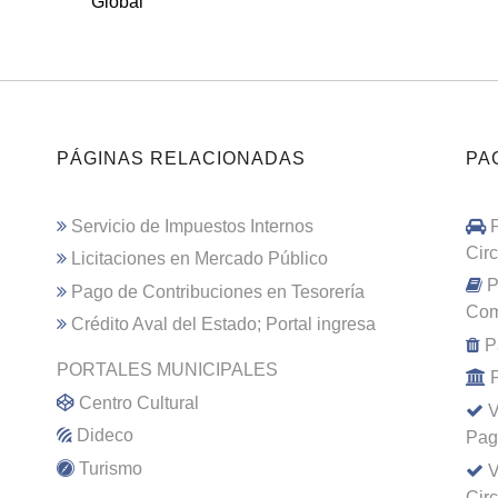
Global
PÁGINAS RELACIONADAS
PA
Servicio de Impuestos Internos
Cir
Licitaciones en Mercado Público
P
Pago de Contribuciones en Tesorería
Com
Crédito Aval del Estado; Portal ingresa
P
PORTALES MUNICIPALES
Centro Cultural
V
Dideco
Pag
Turismo
V
Cir