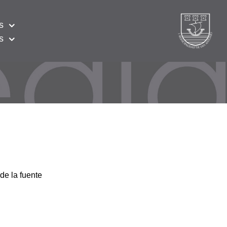
s
s
de la fuente