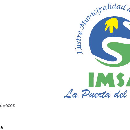
2
veces
ba