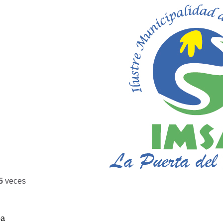
5
veces
ba