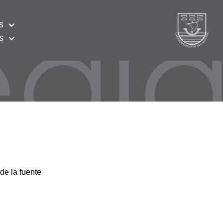
s
s
de la fuente