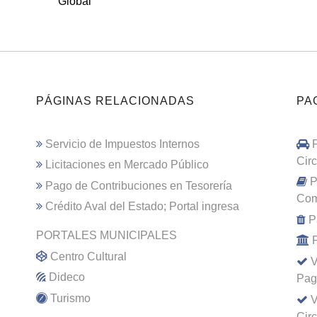
Global
PÁGINAS RELACIONADAS
PA
Servicio de Impuestos Internos
Cir
Licitaciones en Mercado Público
P
Pago de Contribuciones en Tesorería
Com
Crédito Aval del Estado; Portal ingresa
P
PORTALES MUNICIPALES
Centro Cultural
V
Dideco
Pag
Turismo
V
Cir