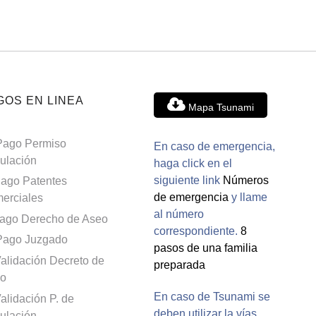
GOS EN LINEA
Mapa Tsunami
Pago Permiso
En caso de emergencia,
culación
haga click en el
siguiente link
Números
ago Patentes
de emergencia
y llame
erciales
al número
ago Derecho de Aseo
correspondiente.
8
Pago Juzgado
pasos de una familia
alidación Decreto de
preparada
o
En caso de Tsunami se
alidación P. de
deben utilizar la vías
culación