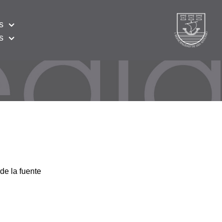
s
s
de la fuente