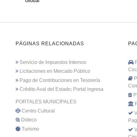
Global
PÁGINAS RELACIONADAS
PA
Servicio de Impuestos Internos
Cir
Licitaciones en Mercado Público
P
Pago de Contribuciones en Tesorería
Com
Crédito Aval del Estado; Portal ingresa
P
PORTALES MUNICIPALES
Centro Cultural
V
Dideco
Pag
Turismo
V
Cir