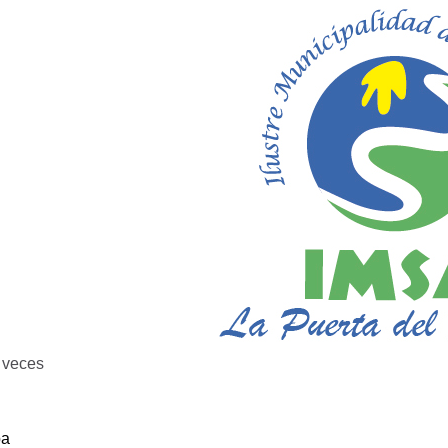
veces
ba