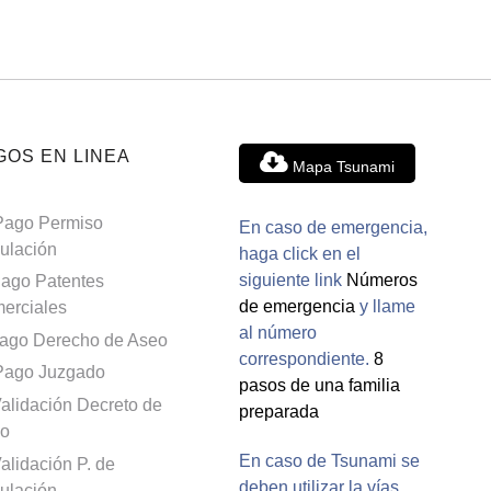
GOS EN LINEA
Mapa Tsunami
Pago Permiso
En caso de emergencia,
culación
haga click en el
siguiente link
Números
ago Patentes
de emergencia
y llame
erciales
al número
ago Derecho de Aseo
correspondiente.
8
Pago Juzgado
pasos de una familia
alidación Decreto de
preparada
o
En caso de Tsunami se
alidación P. de
deben utilizar la vías
culación