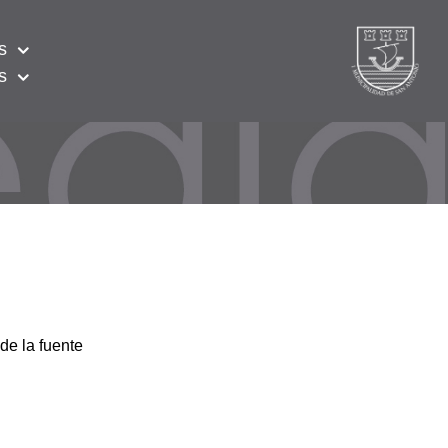
s
s
de la fuente