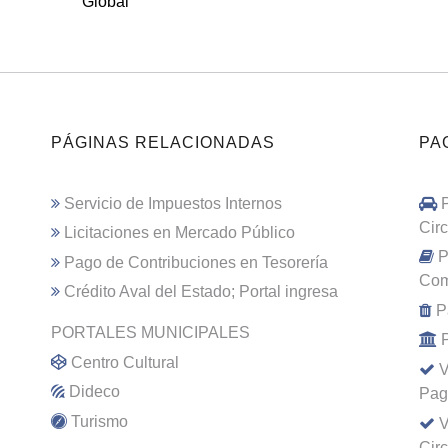
Global
PÁGINAS RELACIONADAS
PA
Servicio de Impuestos Internos
Cir
Licitaciones en Mercado Público
P
Pago de Contribuciones en Tesorería
Com
Crédito Aval del Estado; Portal ingresa
P
PORTALES MUNICIPALES
Centro Cultural
V
Dideco
Pag
Turismo
V
Cir