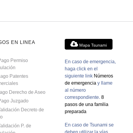
GOS EN LINEA
Mapa Tsunami
Pago Permiso
En caso de emergencia,
culación
haga click en el
siguiente link
Números
ago Patentes
de emergencia
y llame
erciales
al número
ago Derecho de Aseo
correspondiente.
8
Pago Juzgado
pasos de una familia
alidación Decreto de
preparada
o
En caso de Tsunami se
alidación P. de
deben utilizar la vías
culación