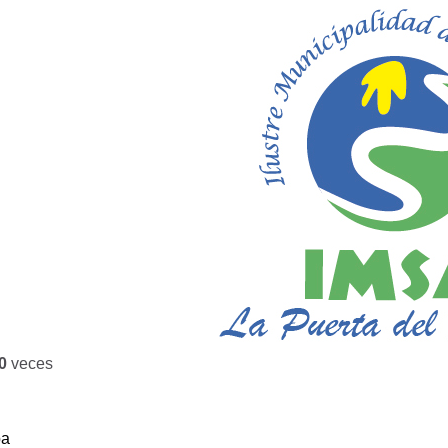
0
veces
ba