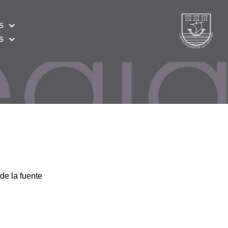
s
s
de la fuente