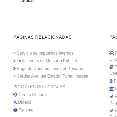
Global
PÁGINAS RELACIONADAS
PA
Servicio de Impuestos Internos
Cir
Licitaciones en Mercado Público
P
Pago de Contribuciones en Tesorería
Com
Crédito Aval del Estado; Portal ingresa
P
PORTALES MUNICIPALES
Centro Cultural
V
Dideco
Pag
Turismo
V
Cir