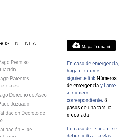
GOS EN LINEA
Mapa Tsunami
Pago Permiso
En caso de emergencia,
culación
haga click en el
siguiente link
Números
ago Patentes
de emergencia
y llame
erciales
al número
ago Derecho de Aseo
correspondiente.
8
Pago Juzgado
pasos de una familia
alidación Decreto de
preparada
o
En caso de Tsunami se
alidación P. de
deben utilizar la vías
culación