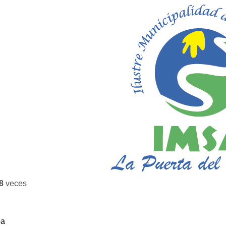
8
veces
ba