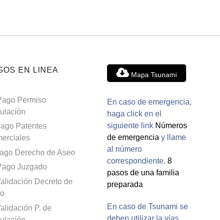
GOS EN LINEA
Mapa Tsunami
Pago Permiso
En caso de emergencia,
culación
haga click en el
siguiente link
Números
ago Patentes
de emergencia
y llame
erciales
al número
ago Derecho de Aseo
correspondiente.
8
Pago Juzgado
pasos de una familia
alidación Decreto de
preparada
o
En caso de Tsunami se
alidación P. de
deben utilizar la vías
culación