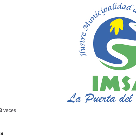
3
veces
ba