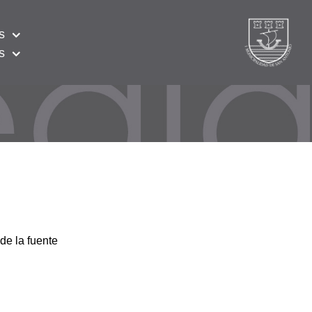
s
s
de la fuente