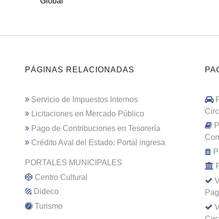
Global
PÁGINAS RELACIONADAS
PA
Servicio de Impuestos Internos
Cir
Licitaciones en Mercado Público
P
Pago de Contribuciones en Tesorería
Com
Crédito Aval del Estado; Portal ingresa
P
PORTALES MUNICIPALES
Centro Cultural
V
Dideco
Pag
Turismo
V
Cir