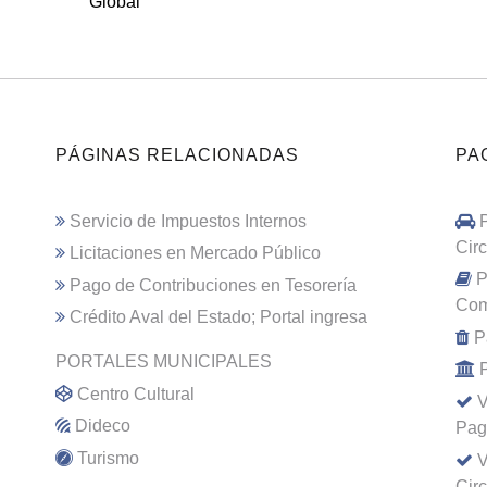
Global
PÁGINAS RELACIONADAS
PA
Servicio de Impuestos Internos
Cir
Licitaciones en Mercado Público
P
Pago de Contribuciones en Tesorería
Com
Crédito Aval del Estado; Portal ingresa
P
PORTALES MUNICIPALES
Centro Cultural
V
Dideco
Pag
Turismo
V
Cir