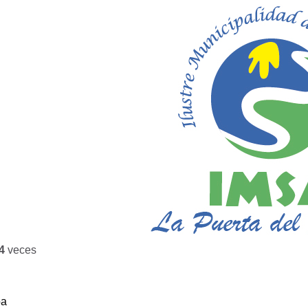
4
veces
ba