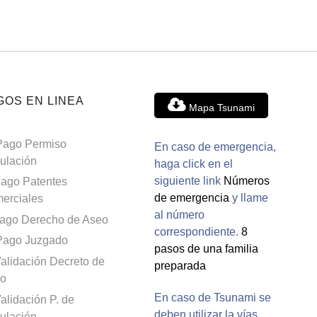
GOS EN LINEA
Mapa Tsunami
Pago Permiso
En caso de emergencia,
culación
haga click en el
siguiente link
Números
ago Patentes
de emergencia
y llame
erciales
al número
ago Derecho de Aseo
correspondiente.
8
Pago Juzgado
pasos de una familia
alidación Decreto de
preparada
o
En caso de Tsunami se
alidación P. de
deben utilizar la vías
culación