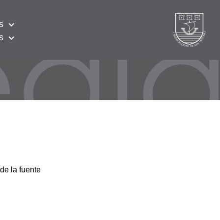
s
s
de la fuente