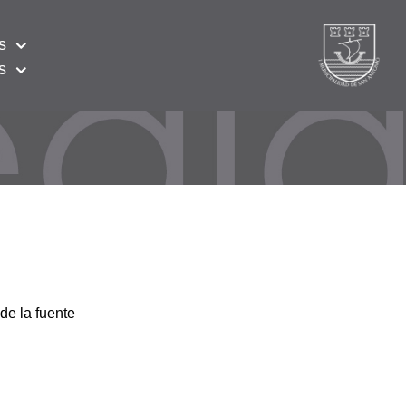
s
s
de la fuente