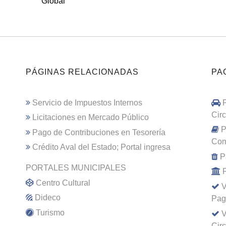
Global
PÁGINAS RELACIONADAS
PA
Servicio de Impuestos Internos
Cir
Licitaciones en Mercado Público
P
Pago de Contribuciones en Tesorería
Com
Crédito Aval del Estado; Portal ingresa
P
PORTALES MUNICIPALES
Centro Cultural
V
Dideco
Pag
Turismo
V
Cir