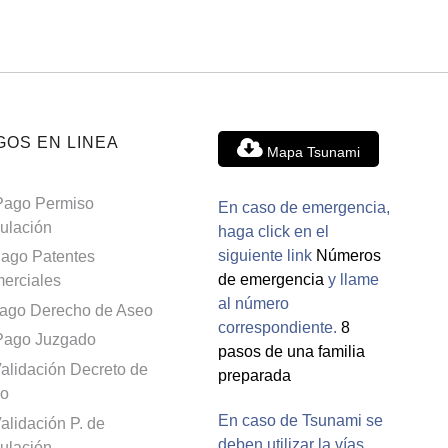
GOS EN LINEA
Mapa Tsunami
Pago Permiso
En caso de emergencia,
culación
haga click en el
siguiente link
Números
ago Patentes
de emergencia
y llame
erciales
al número
ago Derecho de Aseo
correspondiente.
8
Pago Juzgado
pasos de una familia
alidación Decreto de
preparada
o
En caso de Tsunami se
alidación P. de
deben utilizar la vías
culación