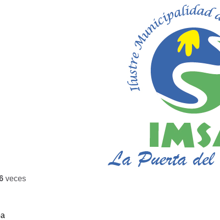
6
veces
ba