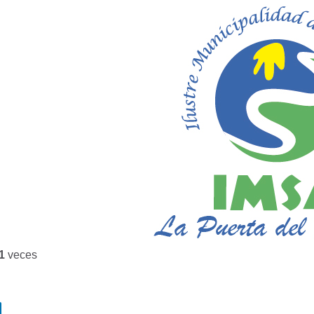
1
veces