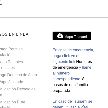
ba
GOS EN LINEA
Mapa Tsunami
Pago Permiso
En caso de emergencia,
culación
haga click en el
siguiente link
Números
ago Patentes
de emergencia
y llame
erciales
al número
ago Derecho de Aseo
correspondiente.
8
Pago Juzgado
pasos de una familia
alidación Decreto de
preparada
o
En caso de Tsunami se
alidación P. de
deben utilizar la vías
culación