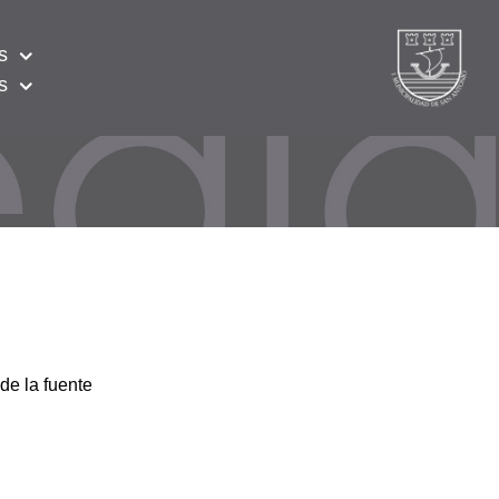
s
s
de la fuente