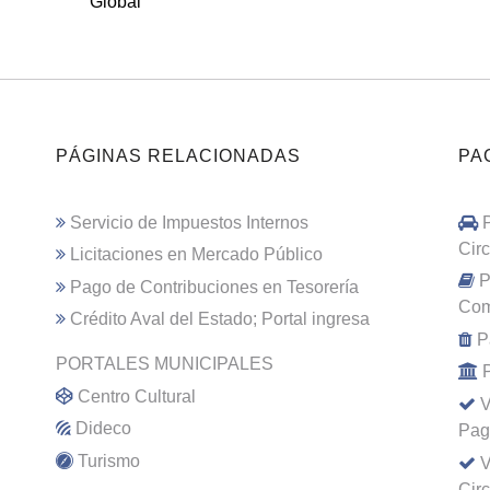
Global
PÁGINAS RELACIONADAS
PA
Servicio de Impuestos Internos
Cir
Licitaciones en Mercado Público
P
Pago de Contribuciones en Tesorería
Com
Crédito Aval del Estado; Portal ingresa
P
PORTALES MUNICIPALES
Centro Cultural
V
Dideco
Pag
Turismo
V
Cir