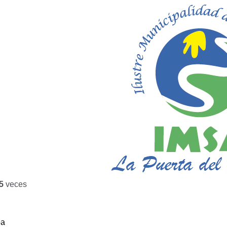
5
veces
ba