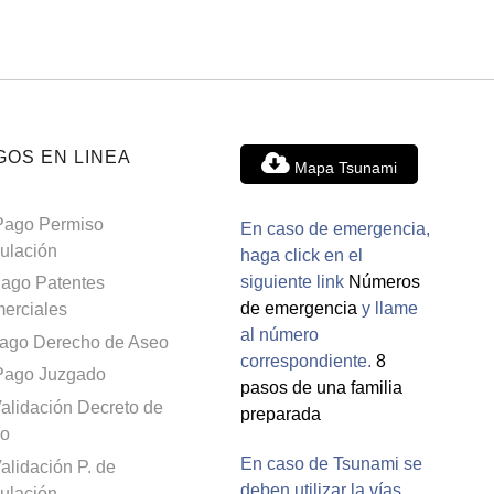
GOS EN LINEA
Mapa Tsunami
Pago Permiso
En caso de emergencia,
culación
haga click en el
siguiente link
Números
ago Patentes
de emergencia
y llame
erciales
al número
ago Derecho de Aseo
correspondiente.
8
Pago Juzgado
pasos de una familia
alidación Decreto de
preparada
o
En caso de Tsunami se
alidación P. de
deben utilizar la vías
culación