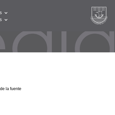
s
s
de la fuente