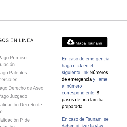
GOS EN LINEA
Mapa Tsunami
Pago Permiso
En caso de emergencia,
culación
haga click en el
siguiente link
Números
ago Patentes
de emergencia
y llame
erciales
al número
ago Derecho de Aseo
correspondiente.
8
Pago Juzgado
pasos de una familia
alidación Decreto de
preparada
o
En caso de Tsunami se
alidación P. de
deben utilizar la vías
culación