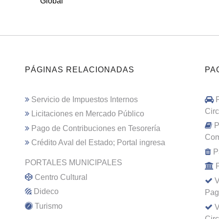
Global
PÁGINAS RELACIONADAS
PA
Servicio de Impuestos Internos
Cir
Licitaciones en Mercado Público
P
Pago de Contribuciones en Tesorería
Com
Crédito Aval del Estado; Portal ingresa
P
PORTALES MUNICIPALES
Centro Cultural
V
Dideco
Pag
Turismo
V
Cir