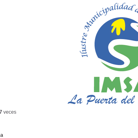
7
veces
ba