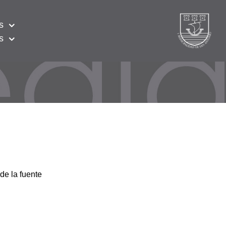
s
s
de la fuente