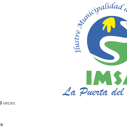
9
veces
ba