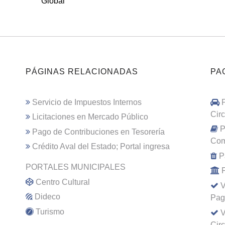
Global
PÁGINAS RELACIONADAS
PA
Servicio de Impuestos Internos
Cir
Licitaciones en Mercado Público
P
Pago de Contribuciones en Tesorería
Com
Crédito Aval del Estado; Portal ingresa
P
PORTALES MUNICIPALES
Centro Cultural
V
Dideco
Pag
Turismo
V
Cir