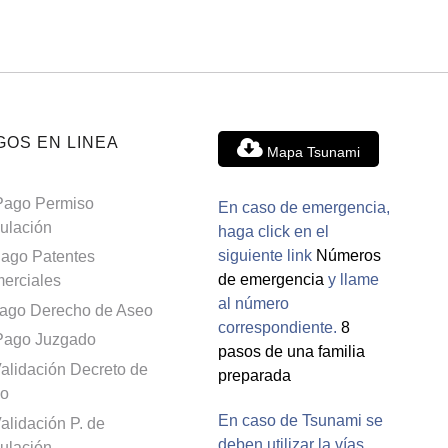
GOS EN LINEA
Mapa Tsunami
Pago Permiso
En caso de emergencia,
culación
haga click en el
siguiente link
Números
ago Patentes
de emergencia
y llame
erciales
al número
ago Derecho de Aseo
correspondiente.
8
Pago Juzgado
pasos de una familia
alidación Decreto de
preparada
o
En caso de Tsunami se
alidación P. de
deben utilizar la vías
culación