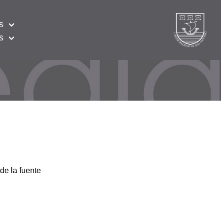
s
s
de la fuente