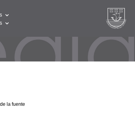
s
s
de la fuente