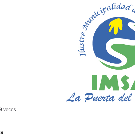
9
veces
ba