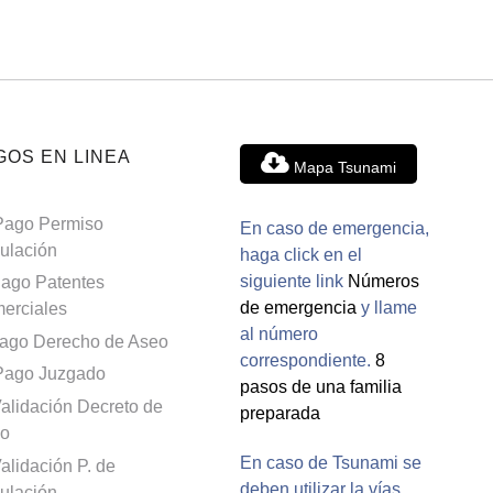
GOS EN LINEA
Mapa Tsunami
Pago Permiso
En caso de emergencia,
culación
haga click en el
siguiente link
Números
ago Patentes
de emergencia
y llame
erciales
al número
ago Derecho de Aseo
correspondiente.
8
Pago Juzgado
pasos de una familia
alidación Decreto de
preparada
o
En caso de Tsunami se
alidación P. de
deben utilizar la vías
culación