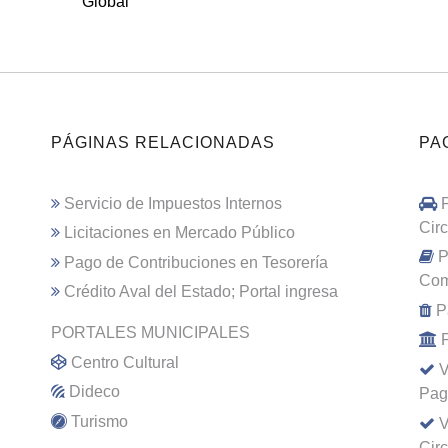
Global
PÁGINAS RELACIONADAS
PA
Servicio de Impuestos Internos
Cir
Licitaciones en Mercado Público
P
Pago de Contribuciones en Tesorería
Com
Crédito Aval del Estado; Portal ingresa
P
PORTALES MUNICIPALES
Centro Cultural
V
Dideco
Pag
Turismo
V
Cir