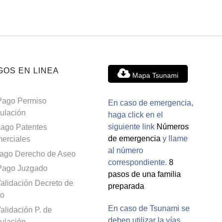
GOS EN LINEA
Mapa Tsunami
Pago Permiso
En caso de emergencia,
culación
haga click en el
siguiente link
Números
ago Patentes
de emergencia
y llame
erciales
al número
ago Derecho de Aseo
correspondiente.
8
Pago Juzgado
pasos de una familia
alidación Decreto de
preparada
o
En caso de Tsunami se
alidación P. de
deben utilizar la vías
culación