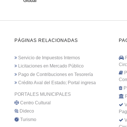
Global
PÁGINAS RELACIONADAS
PA
Servicio de Impuestos Internos
Cir
Licitaciones en Mercado Público
P
Pago de Contribuciones en Tesorería
Com
Crédito Aval del Estado; Portal ingresa
P
PORTALES MUNICIPALES
Centro Cultural
V
Dideco
Pag
Turismo
V
Cir