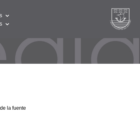
s
s
de la fuente