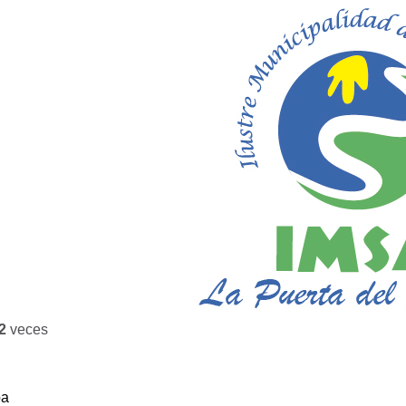
2
veces
ba