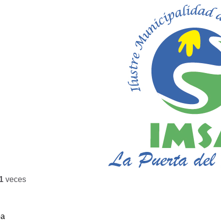
1
veces
ba