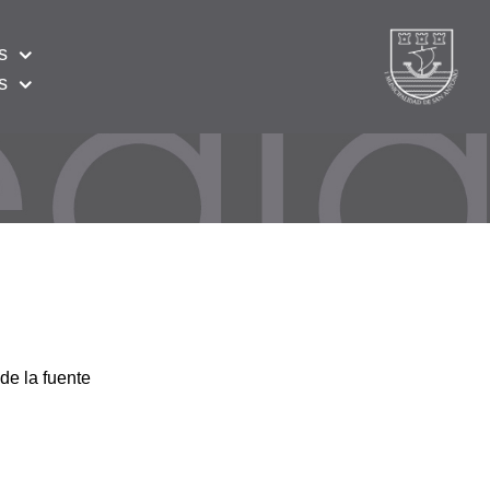
s
s
de la fuente