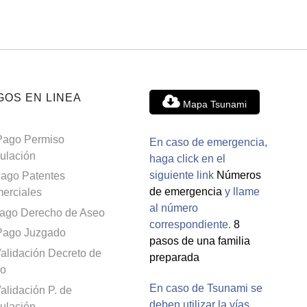
GOS EN LINEA
Mapa Tsunami
Pago Permiso
En caso de emergencia,
culación
haga click en el
siguiente link
Números
ago Patentes
de emergencia
y llame
erciales
al número
ago Derecho de Aseo
correspondiente.
8
Pago Juzgado
pasos de una familia
alidación Decreto de
preparada
o
En caso de Tsunami se
alidación P. de
deben utilizar la vías
culación