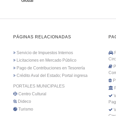
Global
PÁGINAS RELACIONADAS
PA
Servicio de Impuestos Internos
Cir
Licitaciones en Mercado Público
P
Pago de Contribuciones en Tesorería
Com
Crédito Aval del Estado; Portal ingresa
P
PORTALES MUNICIPALES
Centro Cultural
V
Dideco
Pag
Turismo
V
Cir