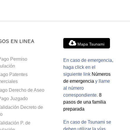
GOS EN LINEA
Mapa Tsunami
Pago Permiso
En caso de emergencia,
culación
haga click en el
siguiente link
Números
ago Patentes
de emergencia
y llame
erciales
al número
ago Derecho de Aseo
correspondiente.
8
Pago Juzgado
pasos de una familia
alidación Decreto de
preparada
o
En caso de Tsunami se
alidación P. de
deben utilizar la vías
culación