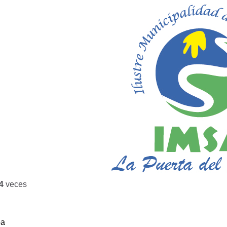
4
veces
ba