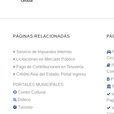
Global
PÁGINAS RELACIONADAS
PA
Servicio de Impuestos Internos
Cir
Licitaciones en Mercado Público
P
Pago de Contribuciones en Tesorería
Com
Crédito Aval del Estado; Portal ingresa
P
PORTALES MUNICIPALES
Centro Cultural
V
Dideco
Pag
Turismo
V
Cir