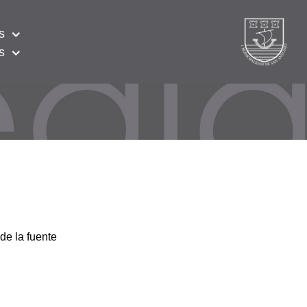
s
s
de la fuente